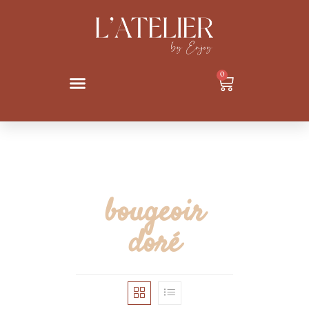
0
bougeoir
doré