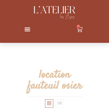
0
location
fauteuil osier