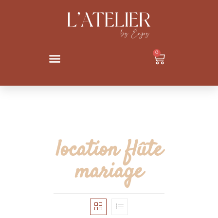
0
location flûte
mariage