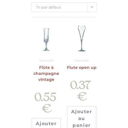
Tri par défaut
Vaisselle
Vaisselle
Flûte à
Flute open up
champagne
vintage
0.37
€
0.55
€
Ajouter
au
Ajouter
panier