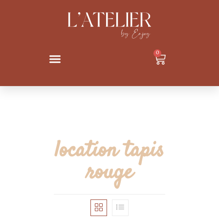
0
location tapis
rouge