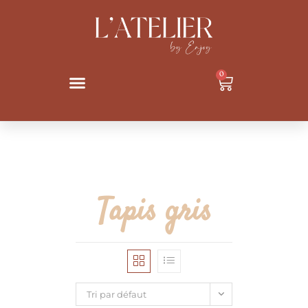
0
Tapis gris
Tri par défaut