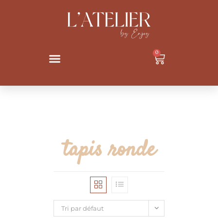
0
tapis ronde
Tri par défaut