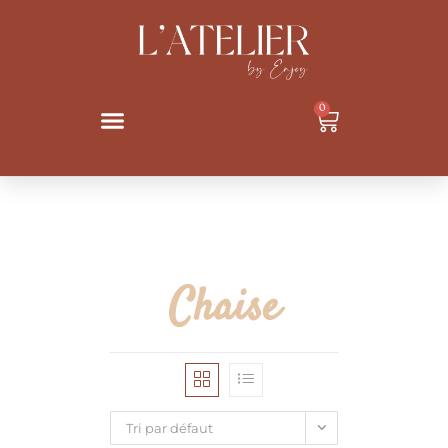
0
Chaise
Tri par défaut