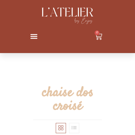
0
chaise dos
croisé