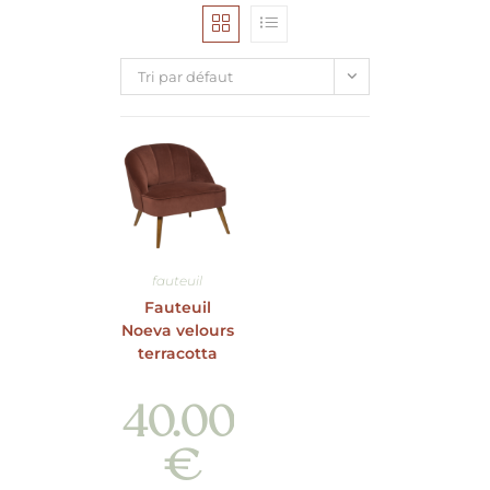
Tri par défaut
fauteuil
Fauteuil
Noeva velours
terracotta
40.00
€