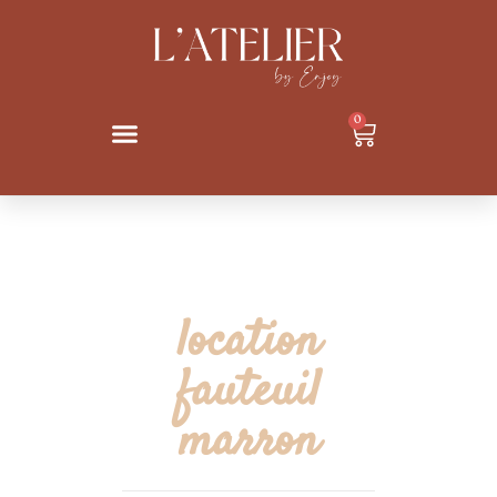
0
location
fauteuil
marron