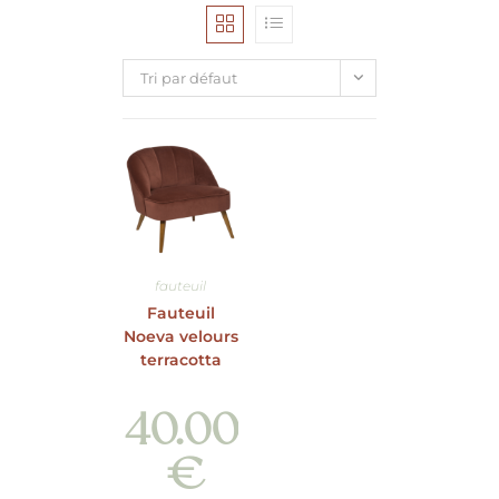
Tri par défaut
fauteuil
Fauteuil
Noeva velours
terracotta
40.00
€