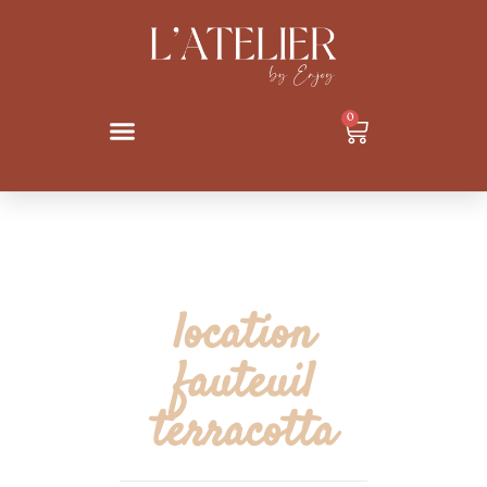
0
location
fauteuil
terracotta