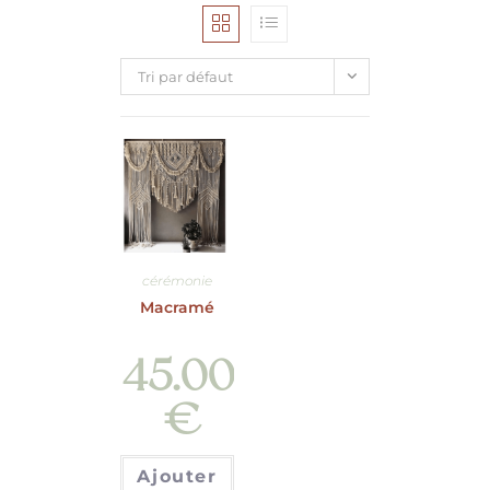
Tri par défaut
cérémonie
Macramé
45.00
€
Ajouter