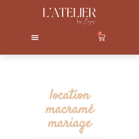
0
location
macramé
mariage