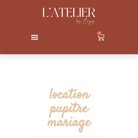
0
location
pupitre
mariage