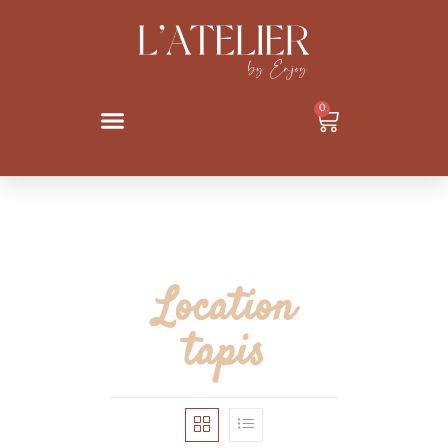
0
Location
tapis