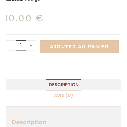
10.00
€
A
-
+
AJOUTER AU PANIER
l
t
e
r
n
DESCRIPTION
a
AVIS (0)
t
i
v
Description
e