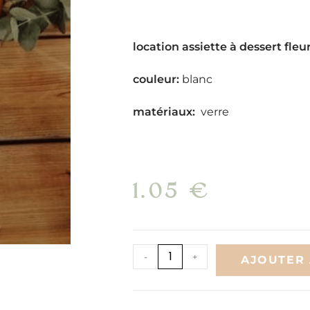
location assiette à dessert fleu
couleur:
blanc
matériaux:
verre
1.05
€
-
+
AJOUTER 