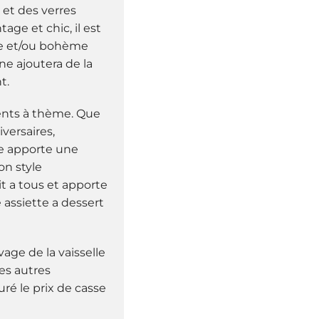
 et des verres
age et chic, il est
ge et/ou bohème
e ajoutera de la
t.
ents à thème. Que
iversaires,
e apporte une
on style
it a tous et apporte
 assiette a dessert
age de la vaisselle
es autres
uré le prix de casse