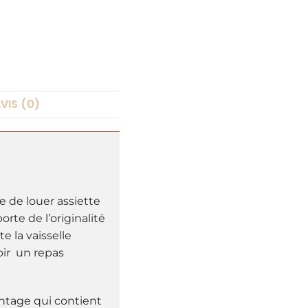
e
r
n
a
t
i
VIS (0)
v
e
:
 de louer assiette
orte de l’originalité
 la vaisselle
oir un repas
intage qui contient