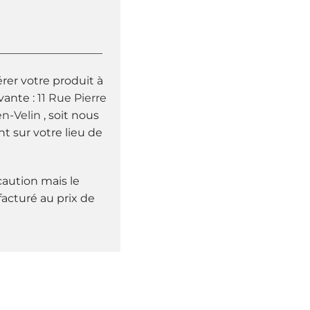
___________________
rer votre produit à
vante :
11 Rue Pierre
n-Velin
, soit nous
nt sur votre lieu de
aution mais le
facturé au prix de