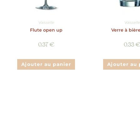
Vaisselle
Vaisselle
Flute open up
Verre à bièr
0.37
€
0.33
Ajouter au panier
Ajouter au 