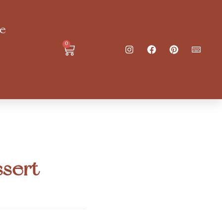
ie
0
ssert