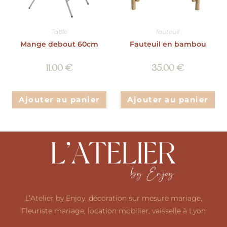
Table
fauteuil
Mange debout 60cm
Fauteuil en bambou
11.00
€
35.00
€
Ajouter au panier
Ajouter au panier
L’Atelier by Enjoy, décoration sur mesure mariage,
Fleuriste mariage, location mobilier, vaisselle à Lyon