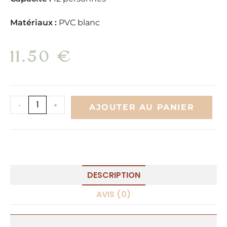
Matériaux :
PVC blanc
11.50
€
A
-
+
AJOUTER AU PANIER
l
t
e
r
n
DESCRIPTION
a
AVIS (0)
t
i