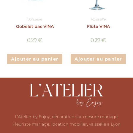
Vaisselle
Vaisselle
Gobelet bas VINA
Flûte VINA
0.29
€
0.29
€
Ajouter au panier
Ajouter au panier
L’Atelier by Enjoy, décoration sur mesure mariage,
Fleuriste mariage, location mobilier, vaisselle à Lyon