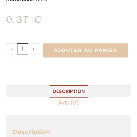
0.37
€
A
-
+
AJOUTER AU PANIER
l
t
e
r
n
DESCRIPTION
a
AVIS (0)
t
i
v
Description
e