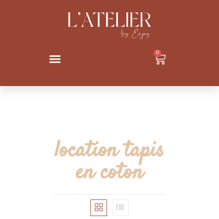
0
location tapis
en coton