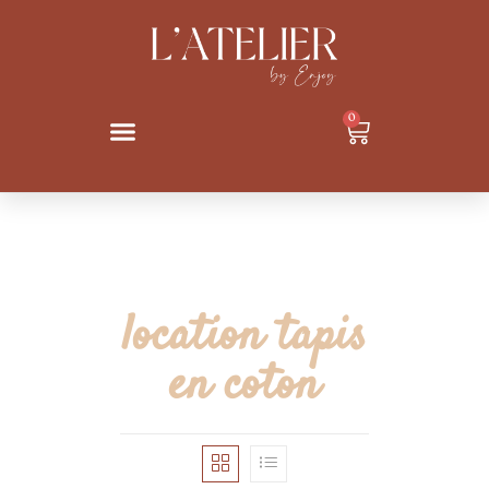
0
location tapis
en coton